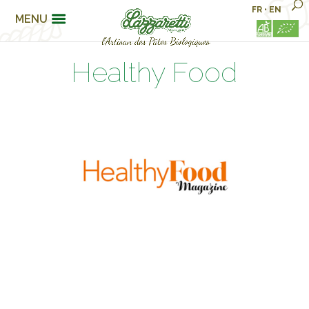
FR
•
EN
MENU
Healthy Food