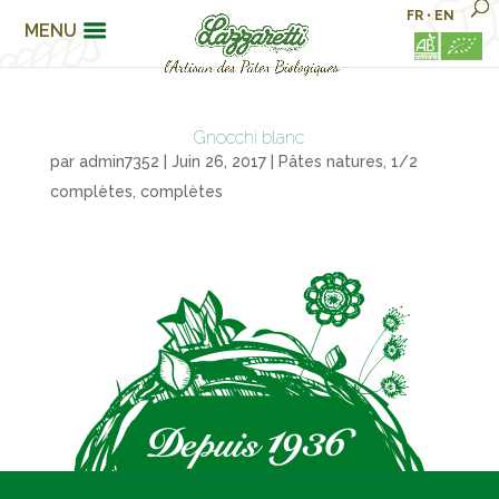
FR
•
EN
MENU
Gnocchi blanc
par
admin7352
|
Juin 26, 2017
|
Pâtes natures, 1/2
complètes, complètes