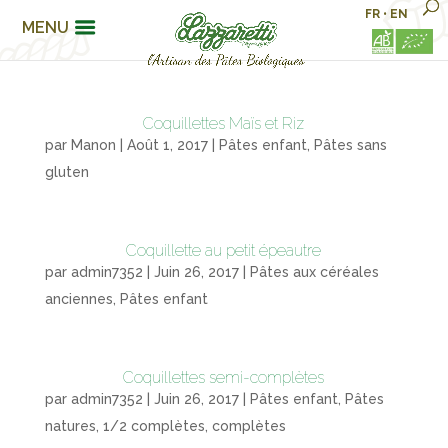
FR
•
EN
MENU
Coquillettes Maïs et Riz
par
Manon
|
Août 1, 2017
|
Pâtes enfant
,
Pâtes sans
gluten
Coquillette au petit épeautre
par
admin7352
|
Juin 26, 2017
|
Pâtes aux céréales
anciennes
,
Pâtes enfant
Coquillettes semi-complètes
par
admin7352
|
Juin 26, 2017
|
Pâtes enfant
,
Pâtes
natures, 1/2 complètes, complètes