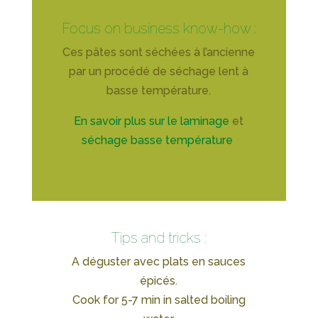
Focus on business know-how :
Ces pâtes sont séchées à l’ancienne
par un procédé de séchage lent à
basse température.
En savoir plus sur le laminage
et
séchage basse température
Tips and tricks :
A déguster avec plats en sauces
épicés.
Cook for 5-7 min in salted boiling