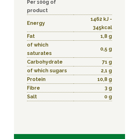
Per 100g of
product
1462 kJ -
Energy
345kcal
Fat
1,8 g
of which
0,5 g
saturates
Carbohydrate
71 g
of which sugars
2,1 g
Protein
10,8 g
Fibre
3 g
Salt
0 g